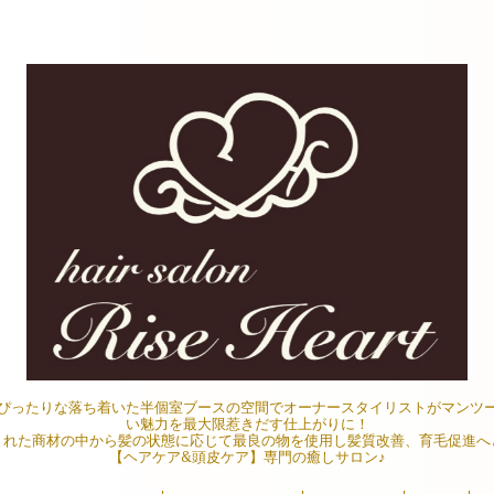
ぴったりな落ち着いた半個室ブースの空間でオーナースタイリストがマンツ
い魅力を最大限惹きだす仕上がりに！
された商材の中から髪の状態に応じて最良の物を使用し髪質改善、育毛促進へ
【ヘアケア&頭皮ケア】専門の癒しサロン♪