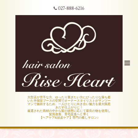
027-888-6216
大型店が苦手な方、ゆったり寛ぎたい方にぴったりな落ち着
いた半個室ブースの空間でオーナースタイリストがマンツー
マンで施術するため、一人ひとりに向き合い魅力を最大限惹
きだす仕上がりに！
厳選された商材の中から髪の状態に応じて最良の物を使用し
髪質改善、育毛促進へと導く
【ヘアケア&頭皮ケア】専門の癒しサロン♪