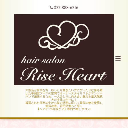
027-888-6216
大型店が苦手な方、ゆったり寛ぎたい方にぴったりな落ち着
いた半個室ブースの空間でオーナースタイリストがマンツー
マンで施術するため、一人ひとりに向き合い魅力を最大限惹
きだす仕上がりに！
厳選された商材の中から髪の状態に応じて最良の物を使用し
髪質改善、育毛促進へと導く
【ヘアケア&頭皮ケア】専門の癒しサロン♪